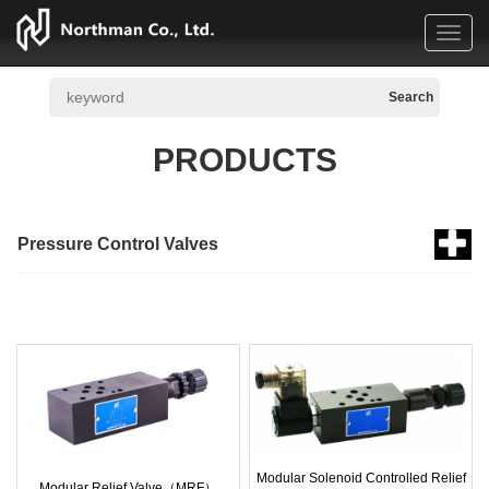
Toggl
navig
PRODUCTS
Pressure Control Valves
Modular Solenoid Controlled Relief
Modular Relief Valve（MRF）